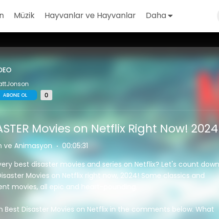
n
Müzik
Hayvanlar ve Hayvanlar
Daha
DEO
attJonson
0
ABONE OL
ASTER Movies on Netflix Right Now! 2024
m ve Animasyon
·
00:05:31
very best disaster movies and series on Netflix? Let's count dow
isaster Movies on Netflix right now, 2024! Some classics and
t movies, all epic and heart-pounding.
n Best Disaster Movies on Netflix in the comments below. What