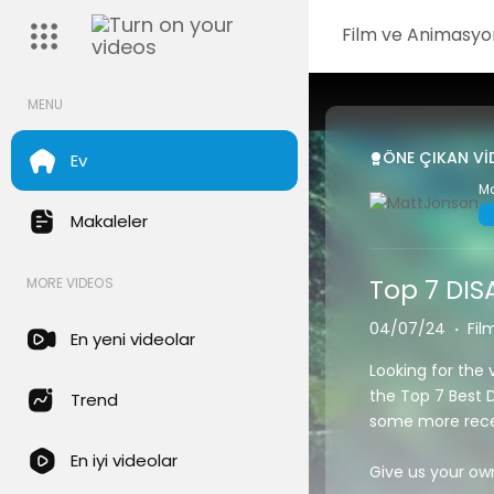
Film ve Animasyo
MENU
ÖNE ÇIKAN VI
Ev
M
Makaleler
Top 7 DIS
MORE VIDEOS
04/07/24
·
Fil
En yeni videolar
Looking for the 
the Top 7 Best D
Trend
some more recen
En iyi videolar
Give us your ow