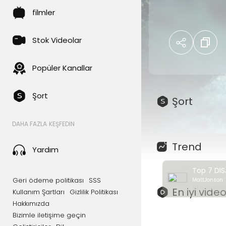
disaster movies 
filmler
time?
Can't find the 
Stok Videolar
movies from oth
Popüler Kanallar
00:00 - Intro
00:19 - 7 - The
01:02 - 6 - Pand
Şort
Şort
01:45 - 5 - The
02:22 - 4 - 2012
DAHA FAZLA KEŞFEDIN
03:04 - 3 - Don'
03:52- 2 - High
Trend
Yardım
04:31 - 1 - The 
Geri ödeme politikası
SSS
MattJonson
Cinegold brings
94 Görünümle
En iyi vide
Kullanım Şartları
Gizlilik Politikası
on Netflix! Chec
Hakkımızda
https://www.yo
Bizimle iletişime geçin