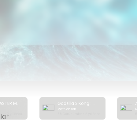
should Netflix add? What are your favorite disaster movies of all
movie on Netflix? Watch this video where I show you how to unlo
er regions:
https://youtu.be/KWDMmXQmOuo
 Wave
ora
 Volcano - Rescue from Whakaari
t Look Up
 Water
Impossible
Top 7 DISASTER Movies on Netflix Right Now! 2024
Godzilla x Kong : The New Empire | Official Trailer
MattJonson
 you weekly videos that help you find the best movies to watch
r • 2 yıl önce
68 Görünümler • 2 yıl önce
5
olar
k out our channel for more videos like this one.
utube.com/channe....l/UCOwPmPSglv5ix8iXM