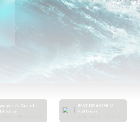
ck
Assassin’s Creed Valhalla: Cinematic World Premiere Trailer | Ubisoft [NA]
BEST DISASTER MOVIES (2023) Trailer
MattJonson
MattJonson
0 Görünümler • 2 yıl önce
15 Görünümler • 2 yıl önce