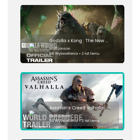
Godzilla x Kong : The New Empire | Official Trailer
MattJonson
68 Wyświetlenia • 2 lat temu
Assassin’s Creed Valhalla: Cinematic World Premiere Trailer | Ubisoft [NA]
MattJonson
50 Wyświetlenia • 2 lat temu