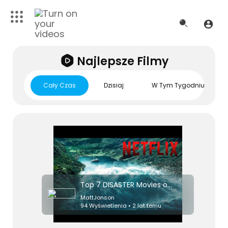
Najlepsze Filmy
Cały Czas
Dzisiaj
W Tym Tygodniu
Top 7 DISASTER Movies on Netflix Right Now! 2024
MattJonson
94 Wyświetlenia • 2 lat temu