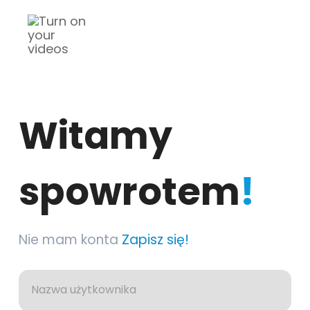
Witamy
spowrotem
!
Nie mam konta
Zapisz się!
Nazwa użytkownika