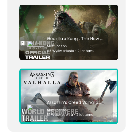
Godzilla x Kong : The New Empire | Official Trailer
MattJonson
68 Wyświetlenia • 2 lat temu
Assassin’s Creed Valhalla: Cinematic World Premiere Trailer | Ubisoft [NA]
MattJonson
51 Wyświetlenia • 2 lat temu