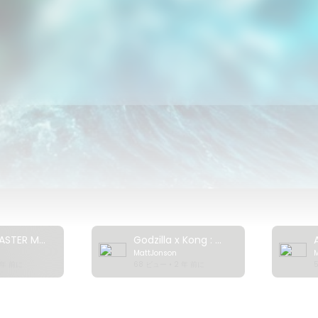
should Netflix add? What are your favorite disaster movies of all
movie on Netflix? Watch this video where I show you how to unlo
er regions:
https://youtu.be/KWDMmXQmOuo
 Wave
ora
 Volcano - Rescue from Whakaari
t Look Up
 Water
Impossible
Top 7 DISASTER Movies on Netflix Right Now! 2024
Godzilla x Kong : The New Empire | Official Trailer
MattJonson
 you weekly videos that help you find the best movies to watch
 年 前に
68 ビュー • 2 年 前に
k out our channel for more videos like this one.
utube.com/channe....l/UCOwPmPSglv5ix8iXM