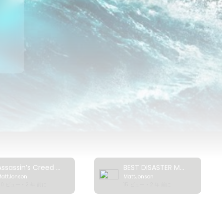
ck
Assassin’s Creed Valhalla: Cinematic World Premiere Trailer | Ubisoft [NA]
BEST DISASTER MOVIES (2023) Trailer
MattJonson
MattJonson
50 ビュー • 2 年 前に
15 ビュー • 2 年 前に