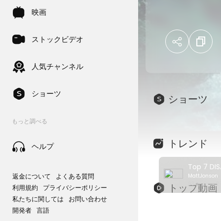
disaster movies 
映画
time?
Can't find the 
ストックビデオ
movies from oth
人気チャンネル
00:00 - Intro
00:19 - 7 - The
01:02 - 6 - Pand
ショーツ
ショーツ
01:45 - 5 - The
02:22 - 4 - 2012
もっと調べる
03:04 - 3 - Don'
03:52- 2 - High
トレンド
ヘルプ
04:31 - 1 - The 
返金について
よくある質問
MattJonson
Cinegold brings
93 ビュー • 2
トップ動画
利用規約
プライバシーポリシー
on Netflix! Chec
私たちに関しては
お問い合わせ
https://www.yo
開発者
言語