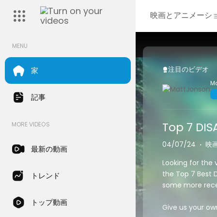
映画とアニメーシ
MENU
注目のビデオ
家
M
記事
Top 7 DIS
MORE VIDEOS
04/07/24
·
映
最新の動画
Looking for the 
the Top 7 Best D
トレンド
some more recen
トップ動画
Give us your ow