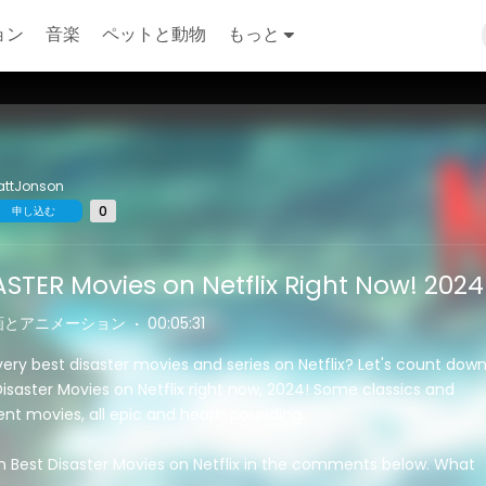
ョン
音楽
ペットと動物
もっと
attJonson
0
申し込む
ASTER Movies on Netflix Right Now! 2024
画とアニメーション
·
00:05:31
very best disaster movies and series on Netflix? Let's count dow
isaster Movies on Netflix right now, 2024! Some classics and
t movies, all epic and heart-pounding.
n Best Disaster Movies on Netflix in the comments below. What