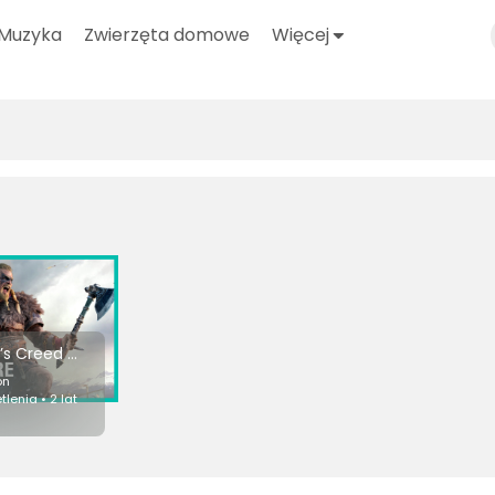
Muzyka
Zwierzęta domowe
Więcej
Assassin’s Creed Valhalla: Cinematic World Premiere Trailer | Ubisoft [NA]
on
lenia • 2 lat