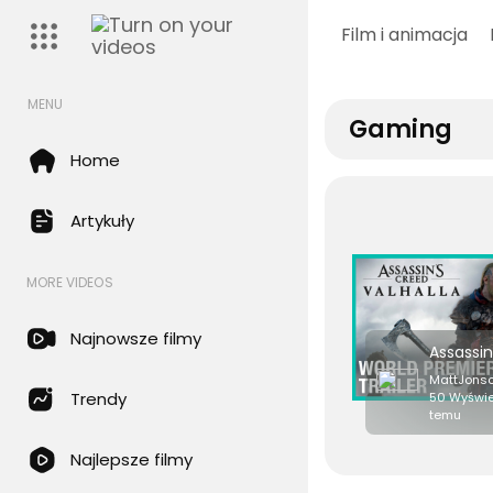
Film i animacja
MENU
Gaming
Home
Artykuły
MORE VIDEOS
Najnowsze filmy
MattJons
Trendy
50 Wyświet
temu
Najlepsze filmy