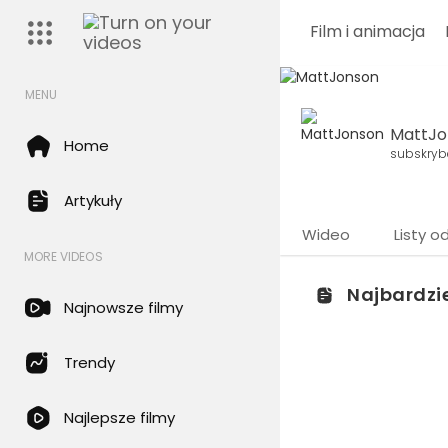
Film i animacja
MENU
MattJo
Home
subskryb
Artykuły
Wideo
Listy o
MORE VIDEOS
Najbardzi
Najnowsze filmy
Trendy
Najlepsze filmy